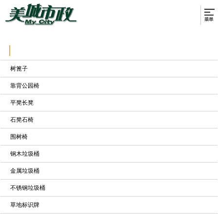
树篦子
靠背公园椅
平凳长凳
石凳石椅
围树椅
钢木垃圾桶
金属垃圾桶
不锈钢垃圾桶
草地标识牌