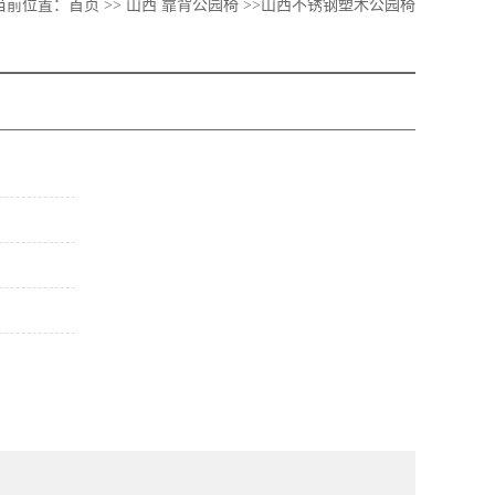
当前位置：
首页
>>
山西 靠背公园椅
>>山西不锈钢塑木公园椅