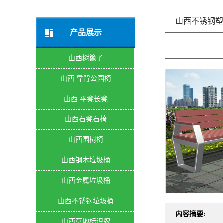
山西不锈钢塑
产品展示
山西树篦子
山西 靠背公园椅
山西 平凳长凳
山西石凳石椅
山西围树椅
山西钢木垃圾桶
山西金属垃圾桶
山西不锈钢垃圾桶
内容摘要:
山西草地标识牌