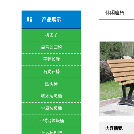
休闲座椅
产品展示
树篦子
靠背公园椅
平凳长凳
石凳石椅
围树椅
钢木垃圾桶
金属垃圾桶
不锈钢垃圾桶
内容摘要:
草地标识牌