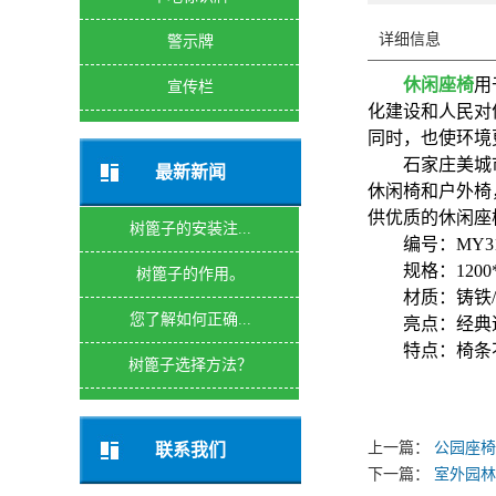
详细信息
警示牌
休闲座椅
用
宣传栏
化建设和人民对
同时，也使环境
石家庄美城
最新新闻
休闲椅和户外椅
供优质的休闲座
树篦子的安装注...
编号：MY31
规格：1200*
树篦子的作用。
材质：铸铁/
您了解如何正确...
亮点：经典
特点：椅条
树篦子选择方法？
上一篇：
公园座椅/
联系我们
下一篇：
室外园林