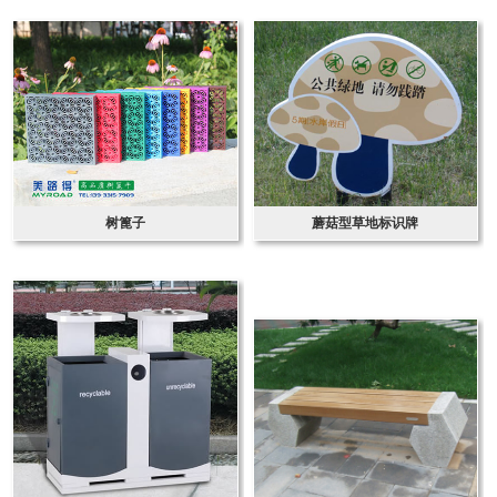
树篦子
蘑菇型草地标识牌