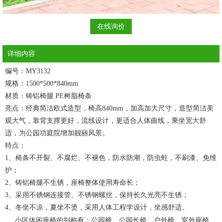
在线询价
详细内容
编号：MY3132
规格：1500*500*840mm
材质：铸铝椅腿 PE树脂椅条
亮点：经典简洁欧式造型，椅高840mm，加高加大尺寸，造型简洁美
观大气，靠背支撑更好，流线设计，更适合人体曲线，乘坐宽大舒
适，为公园功庭院增加靓丽风景。
特点：
1、椅条不开裂、不腐烂、不褪色，防水防潮，防虫蛀，不刷漆、免维
护；
2、铸铝椅腿不生锈，座椅整体使用寿命长；
3、采用不锈钢连接管、不锈钢螺丝，保持长久光亮不生锈；
4、冬坐不凉，夏坐不烫，采用人体工程学设计，坐感舒适。
小区休闲座椅
的别称有：
公园椅
、公园长椅、户外椅、室外座椅、