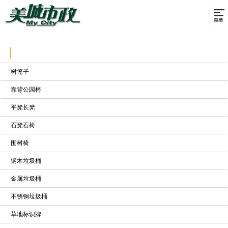
树篦子
靠背公园椅
平凳长凳
石凳石椅
围树椅
钢木垃圾桶
金属垃圾桶
不锈钢垃圾桶
草地标识牌