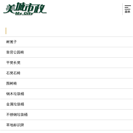
树篦子
靠背公园椅
平凳长凳
石凳石椅
围树椅
钢木垃圾桶
金属垃圾桶
不锈钢垃圾桶
草地标识牌